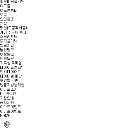
피부미용클리닉
여드름
여드름흉터
모공
안면홍조
튼살
닭살(모공각화증)
기미 주근깨 흑자
주름리프팅
두피클리닉
탈모치료
남성탈모
여성탈모
원형탈모
지루성 두피염
다이어트클리닉
한방다이어트
나이대별 비만
부위별 비만
냉동지방분해술
아마르소개
Dr. 의료진
지점안내
공지사항
아마르이벤트
아마르이벤트
HOME