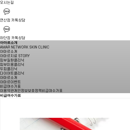
오시는길
연산점 카톡상담
하단점 카톡상담
아마르소개
AMAR NETWORK SKIN CLINIC
아마르소개
아마르치료 STORY
피부질환클리닉
피부미용클리닉
두피클리닉
다이어트클리닉
아마르소개
아마르이벤트
비급여수가표
이용약관
개인정보보호정책
비급여수가표
비급여수가표