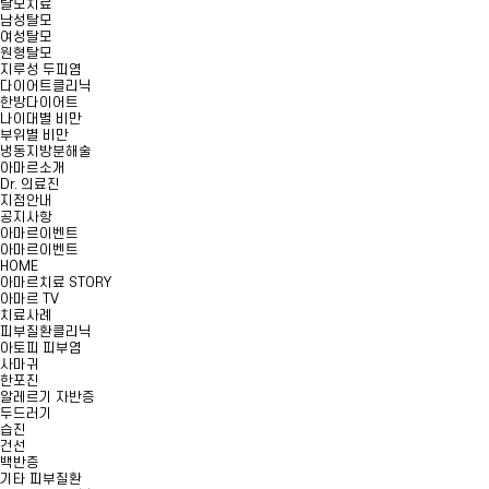
탈모치료
남성탈모
여성탈모
원형탈모
지루성 두피염
다이어트클리닉
한방다이어트
나이대별 비만
부위별 비만
냉동지방분해술
아마르소개
Dr. 의료진
지점안내
공지사항
아마르이벤트
아마르이벤트
HOME
아마르치료 STORY
아마르 TV
치료사례
피부질환클리닉
아토피 피부염
사마귀
한포진
알레르기 자반증
두드러기
습진
건선
백반증
기타 피부질환