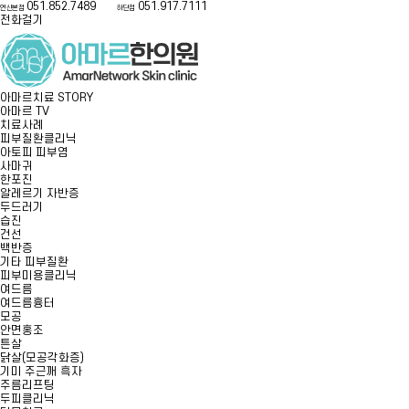
051
.852.7489
051
.917.7111
연산본점
하단점
전화걸기
아마르치료 STORY
아마르 TV
치료사례
피부질환클리닉
아토피 피부염
사마귀
한포진
알레르기 자반증
두드러기
습진
건선
백반증
기타 피부질환
피부미용클리닉
여드름
여드름흉터
모공
안면홍조
튼살
닭살(모공각화증)
기미 주근깨 흑자
주름리프팅
두피클리닉