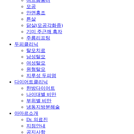
여드름흉터
모공
안면홍조
튼살
닭살(모공각화증)
기미 주근깨 흑자
주름리프팅
두피클리닉
탈모치료
남성탈모
여성탈모
원형탈모
지루성 두피염
다이어트클리닉
한방다이어트
나이대별 비만
부위별 비만
냉동지방분해술
아마르소개
Dr. 의료진
지점안내
공지사항