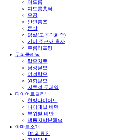
여드름
여드름흉터
모공
안면홍조
튼살
닭살(모공각화증)
기미 주근깨 흑자
주름리프팅
두피클리닉
탈모치료
남성탈모
여성탈모
원형탈모
지루성 두피염
다이어트클리닉
한방다이어트
나이대별 비만
부위별 비만
냉동지방분해술
아마르소개
Dr. 의료진
지점안내