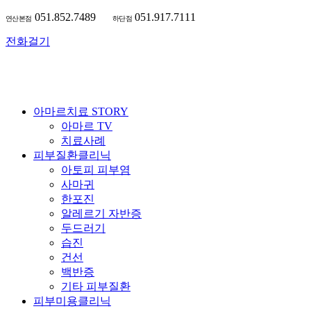
051
.852.7489
051
.917.7111
연산본점
하단점
전화걸기
아마르치료 STORY
아마르 TV
치료사례
피부질환클리닉
아토피 피부염
사마귀
한포진
알레르기 자반증
두드러기
습진
건선
백반증
기타 피부질환
피부미용클리닉