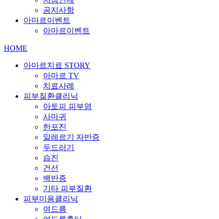
공지사항
아마르이벤트
아마르이벤트
HOME
아마르치료 STORY
아마르 TV
치료사례
피부질환클리닉
아토피 피부염
사마귀
한포진
알레르기 자반증
두드러기
습진
건선
백반증
기타 피부질환
피부미용클리닉
여드름