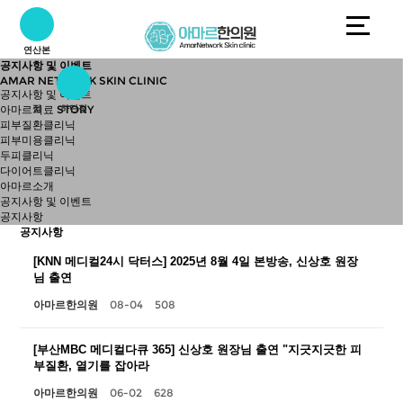
연산본
공지사항 및 이벤트
AMAR NETWORK SKIN CLINIC
공지사항 및 이벤트
아마르치료 STORY
점
하단점
피부질환클리닉
피부미용클리닉
두피클리닉
다이어트클리닉
아마르소개
공지사항 및 이벤트
공지사항
공지사항
[KNN 메디컬24시 닥터스] 2025년 8월 4일 본방송, 신상호 원장
님 출연
08-04
508
아마르한의원
[부산MBC 메디컬다큐 365] 신상호 원장님 출연 "지긋지긋한 피
부질환, 열기를 잡아라
06-02
628
아마르한의원