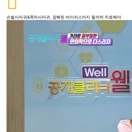
손발사마귀&족저사마귀, 잠복된 바이러스까지 철저히 치료해야