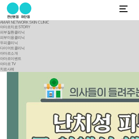
연산본점
하단점
AMAR NETWORK SKIN CLINIC
아마르치료 STORY
피부질환클리닉
피부미용클리닉
두피클리닉
다이어트클리닉
아마르소개
아마르이벤트
아마르 TV
치료사례