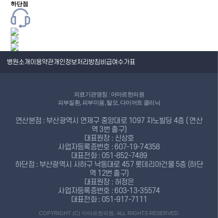
하단점
병원소개
이용약관
개인정보처리방침
비급여수가표
의료기관명칭 : 아마르한의원
피부질환, 피부미용, 탈모, 다이어트 클리닉
연산본점 : 부산광역시 연제구 중앙대로 1097 자노빌딩 4층 ( 연산
역 3번 출구)
대표원장 : 신상호
사업자등록증번호 : 607-19-74358
대표전화 : 051-852-7489
하단점 : 부산광역시 사하구 낙동대로 457 롯데리아건물 5층 (하단
역 12번 출구)
대표원장 : 허정은
사업자등록증번호 : 603-13-35574
대표전화 : 051-917-7111
COPYRIGHT (C) 아마르한의원. ALL RIGHTS RESERVED.