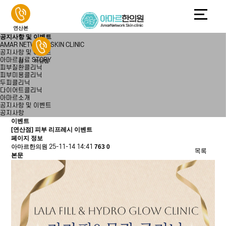
연산본
공지사항 및 이벤트
AMAR NETWORK SKIN CLINIC
공지사항 및 이벤트
아마르치료 STORY
점
하단점
피부질환클리닉
피부미용클리닉
두피클리닉
다이어트클리닉
아마르소개
공지사항 및 이벤트
공지사항
이벤트
[연산점] 피부 리프레시 이벤트
페이지 정보
아마르한의원
25-11-14 14:41
763
0
목록
본문